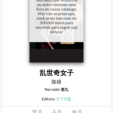
ou autor removeu este
livro do nosso catálogo.
Mas não se preocupe,
você ainda tem mais de
500.000 livros para
escolher para seguir sua
leitura!
乱世奇女子
陈禧
Narrador
老九
Editora:
天下书盟
0
0
0