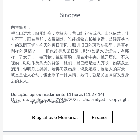
Sinopse
内容简介： 

望长山远水，绿肥红瘦，竞故去，昔日红花浊成泥。山水依然，佳
人不再，画卷重舒，衣带翩然。谁能想象这长袖冷襟，曾经裹挟当
年的珠圆玉润？今天的暖日晴风，照进旧日的斑驳斜影里，是否有
别样的风情？ 　　那也该是风柔日媚，那也曾是水染烟波，有那
样一群女子，一镜万妆，兰情蕙盼，宛在水中央。抛开历史，不入
现实，独独作为风光的背景，她们，就已经是迷人万状，如清泉之
涓涓，似明月之晃晃。若再问及出身，谈及婚姻，这迷人的背景，
就更是让人心动，也更添了一抹风情。她们，就是民国高官政要身
后的女人。
Duração: aproximadamente 11 horas (11:27:14)
Data de publicação: 29/06/2025; Unabridged; Copyright 
Year: — Copyright Statment: —
Biografías e Memórias
Ensaios