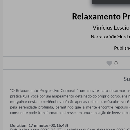
Relaxamento Pr
Vinícius Lescio
Narrator
Vinícius L
Publish
0
S
"O Relaxamento Progressivo Corporal é um convite para desarmar as
prática guia você por um mapeamento detalhado do próprio corpo, ensinan
mergulhar nesta experiência, você não apenas relaxa os músculos; você re
pela serenidade profunda, permitindo que a mente encontre repouso 
consciente pode transformar o estresse em uma sensação de leveza absol
Duration: 17 minutes (00:16:48)
Publishing date: 2026-03-27; Unabridged; Copyright Year: 2026. 