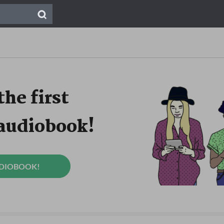
the first
 audiobook!
UDIOBOOK!