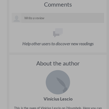
Comments
Help other users to discover new readings
About the author
Vinícius Lescio
This is the page of Vinícius Lescio on 24symbols. Here you can