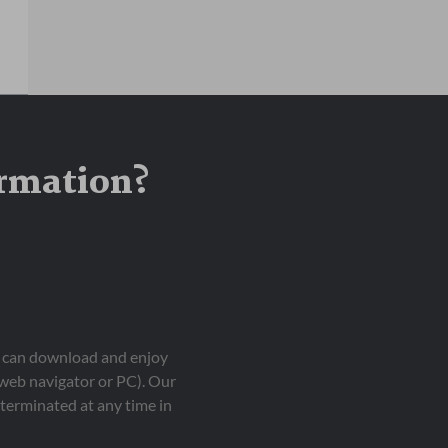
ormation?
ou can download and enjoy
 web navigator or PC). Our
terminated at any time in