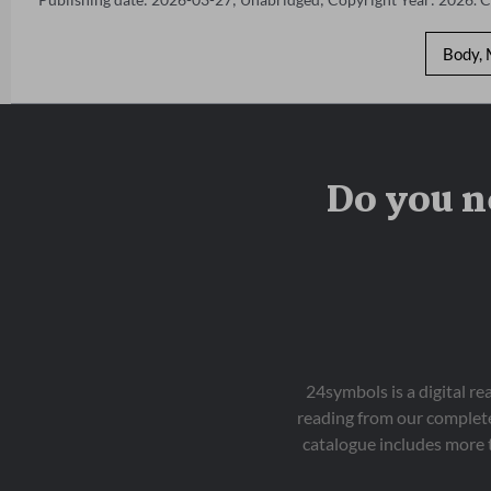
Body, 
Do you n
24symbols is a digital r
reading from our complete
catalogue includes more 