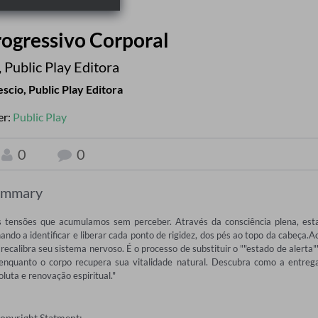
ogressivo Corporal
,
Public Play Editora
escio
,
Public Play Editora
er:
Public Play
0
0
ummary
 tensões que acumulamos sem perceber. Através da consciência plena, esta
do a identificar e liberar cada ponto de rigidez, dos pés ao topo da cabeça.Ao
calibra seu sistema nervoso. É o processo de substituir o ""estado de alerta""
enquanto o corpo recupera sua vitalidade natural. Descubra como a entrega
uta e renovação espiritual."
Copyright Statment: —