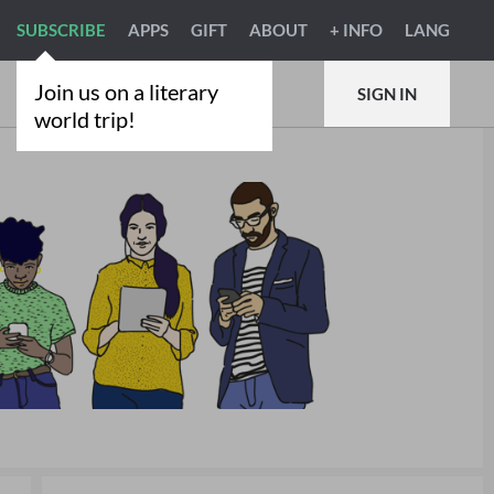
SUBSCRIBE
APPS
GIFT
ABOUT
+ INFO
LANG
Join us on a literary
SIGN IN
world trip!