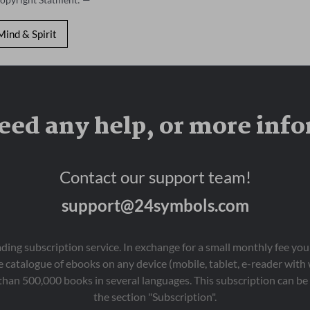
Mind & Spirit
eed any help, or more inf
Contact our support team!
support@24symbols.com
eading subscription service. In exchange for a small monthly fee y
 catalogue of ebooks on any device (mobile, tablet, e-reader with
than 500,000 books in several languages. This subscription can be 
the section "Subscription".