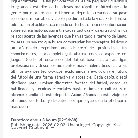
inquebrantable. De las polvorientas calles de pequeños pueblos a 
los grandes estadios de bulliciosas metrópolis, el fútbol une a la 
gente por el amor que le tienen al deporte, creando a su paso 
recuerdos imborrables y lazos que duran toda la vida. Este libro se 
adentra en el polifacético mundo del fútbol, ofreciendo información 
sobre su rica historia, sus intrincadas tácticas y los extraordinarios 
relatos acerca de las leyendas que han saltado al terreno de juego. 
Ya seas un novato que busca comprender los conceptos básicos o 
un aficionado experimentado deseoso de profundizar tus 
conocimientos, esta completa guía abarca todos los aspectos del 
juego. Desde el desarrollo del fútbol base hasta las ligas 
profesionales y desde los momentos más emblemáticos hasta los 
últimos avances tecnológicos, exploramos la evolución y el futuro 
del fútbol de una forma atractiva y accesible. Cada capítulo está 
diseñado para iluminar diferentes facetas del fútbol, desde las 
habilidades y técnicas esenciales hasta el impacto cultural y el 
alcance mundial de este deporte. Acompáñanos en este viaje por 
el mundo del fútbol y descubre por qué sigue siendo el deporte 
más queri
Duration: about 3 hours (02:54:38)
Publishing date: 2026-02-02; Unabridged; Copyright Year: — 
Copyright Statment: —