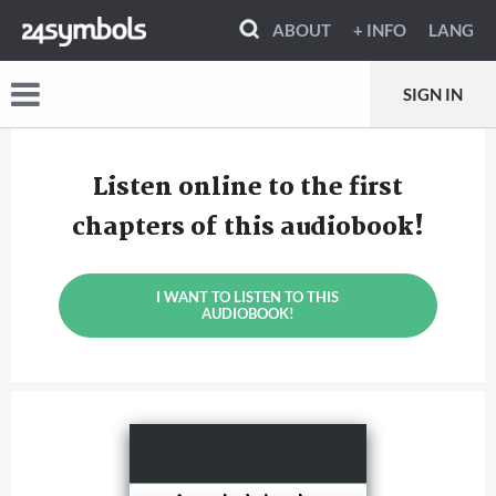
ABOUT
+ INFO
LANG
SIGN IN
Listen online to the first
chapters of this audiobook!
I WANT TO LISTEN TO THIS
AUDIOBOOK!