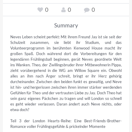
0
0
0
Summary
Neves Leben scheint perfekt: Mit ihrem Freund Jay ist sie seit der 
Schulzeit zusammen, sie liebt ihr Studium, und das 
Volunteerprogramm im berühmten Kenwood House macht ihr 
großen Spaß. Doch während dort die Vorbereitungen für den 
legendären Frühlingsball beginnen, gerät Neves geordnete Welt 
ins Wanken. Theo, der Zwillingsbruder ihrer Mitbewohnerin Pippa, 
zieht vorübergehend in die WG am Willow Square ein. Obwohl 
alles an ihm nach Ärger schreit, bringt er ihr Herz gehörig 
durcheinander. Zwischen den beiden funkt es gewaltig, und Neve 
ist hin- und hergerissen zwischen ihren immer stärker werdenden 
Gefühlen für Theo und der vertrauten Liebe zu Jay. Doch Theo hat 
sein ganz eigenes Päckchen zu tragen und will London so schnell 
es geht wieder verlassen. Daran ändert auch Neve nichts, oder 
etwa doch?

Teil 3 der London Hearts-Reihe: Eine Best-Friends-Brother-
Romance voller Frühlingsgefühle & prickelnder Momente