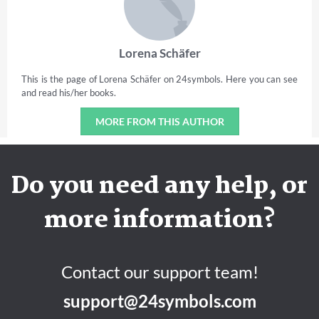
Lorena Schäfer
This is the page of Lorena Schäfer on 24symbols. Here you can see
and read his/her books.
MORE FROM THIS AUTHOR
Do you need any help, or
more information?
Contact our support team!
support@24symbols.com