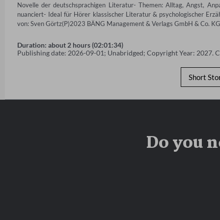
Novelle der deutschsprachigen Literatur- Themen: Alltag, Angst, Anpa
nuanciert- Ideal für Hörer klassischer Literatur & psychologischer Erzä
von: Sven Görtz(P)2023 BÄNG Management & Verlags GmbH & Co. K
Duration: about 2 hours (02:01:34)
Publishing date: 2026-09-01; Unabridged; Copyright Year: 2027. 
Short Sto
Do you n