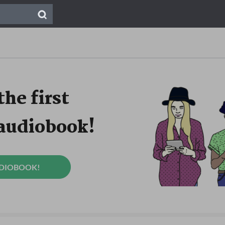
the first
 audiobook!
UDIOBOOK!