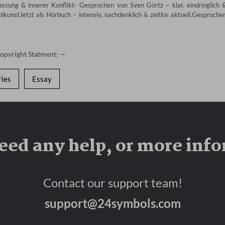
ssung & innerer Konflikt- Gesprochen von Sven Görtz – klar, eindringlich &
hlkunstJetzt als Hörbuch – intensiv, nachdenklich & zeitlos aktuell.Gesprochen
G
Copyright Statment: —
ries
Essay
eed any help, or more inf
Contact our support team!
support@24symbols.com