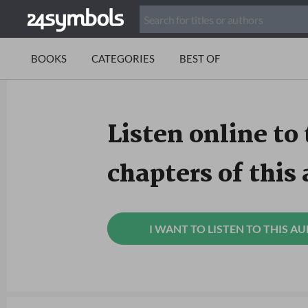
BOOKS
CATEGORIES
BEST OF
Listen online to 
chapters of this
I WANT TO LISTEN TO THIS A