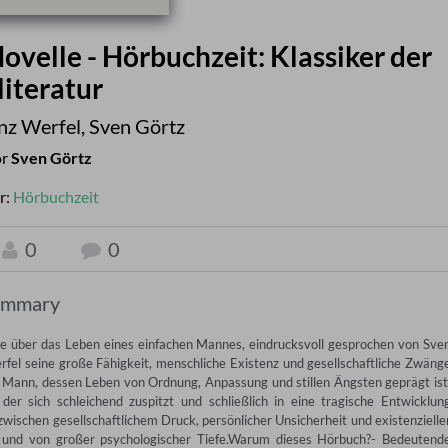
ovelle - Hörbuchzeit: Klassiker der
iteratur
nz Werfel
,
Sven Görtz
or
Sven Görtz
r:
Hörbuchzeit
0
0
ummary
elle über das Leben eines einfachen Mannes, eindrucksvoll gesprochen von Sven
fel seine große Fähigkeit, menschliche Existenz und gesellschaftliche Zwänge
r Mann, dessen Leben von Ordnung, Anpassung und stillen Ängsten geprägt ist.
der sich schleichend zuspitzt und schließlich in eine tragische Entwicklung
wischen gesellschaftlichem Druck, persönlicher Unsicherheit und existenzieller
d und von großer psychologischer Tiefe.Warum dieses Hörbuch?- Bedeutende