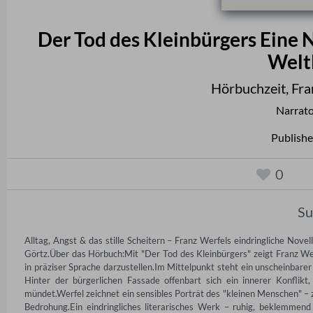
Der Tod des Kleinbürgers Eine N
Weltl
Hörbuchzeit
,
Fra
Narrat
Publishe
0
S
Alltag, Angst & das stille Scheitern – Franz Werfels eindringliche Nov
Görtz.Über das Hörbuch:Mit "Der Tod des Kleinbürgers" zeigt Franz Wer
in präziser Sprache darzustellen.Im Mittelpunkt steht ein unscheinbare
Hinter der bürgerlichen Fassade offenbart sich ein innerer Konflikt, 
mündet.Werfel zeichnet ein sensibles Porträt des "kleinen Menschen" – z
Bedrohung.Ein eindringliches literarisches Werk – ruhig, beklemmen