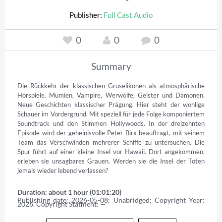
Publisher:
Full Cast Audio
0
0
0
Summary
Die Rückkehr der klassischen Gruselikonen als atmosphärische 
Hörspiele. Mumien, Vampire, Werwölfe, Geister und Dämonen. 
Neue Geschichten klassischer Prägung. Hier steht der wohlige 
Schauer im Vordergrund. Mit speziell für jede Folge komponiertem 
Soundtrack und den Stimmen Hollywoods. In der dreizehnten 
Episode wird der geheinisvolle Peter Birx beauftragt, mit seinem 
Team das Verschwinden mehrerer Schiffe zu untersuchen. Die 
Spur führt auf einer kleine Insel vor Hawaii. Dort angekommen, 
erleben sie unsagbares Grauen. Werden sie die Insel der Toten 
jemals wieder lebend verlassen?
Duration: about 1 hour (01:01:20)
Publishing date: 2026-05-08; Unabridged; Copyright Year: 
2026. Copyright Statment: —