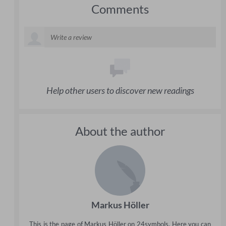
Comments
Help other users to discover new readings
About the author
Markus Höller
This is the page of Markus Höller on 24symbols. Here you can