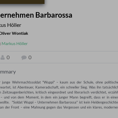
ternehmen Barbarossa
us Höller
Oliver Wontiak
:
Markus Höller
0
0
ummary
junge Wehrmachtssoldat "Wuppi" – kaum aus der Schule, ohne politische
rtet, ist Abenteuer, Kameradschaft, ein schneller Sieg. Was ihn tatsächlich
en Zeitzeugenberichten, kritisch eingeordnet und literarisch verdichtet, erzählt
 und von dem Moment, in dem ein junger Mann begreift, dass er in einen
wollte.  "Soldat Wuppi – Unternehmen Barbarossa" ist kein Heldengeschichte,
 an der Front – eine Mahnung gegen das Vergessen und ein klares, modernes