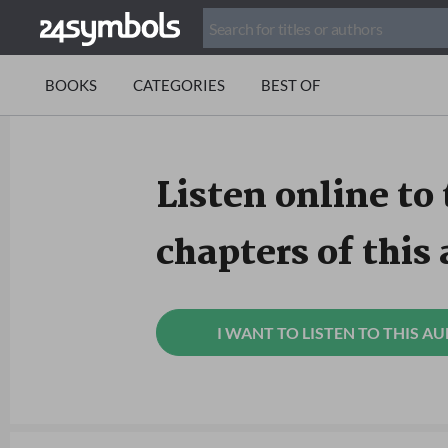
BOOKS
CATEGORIES
BEST OF
Listen online to 
chapters of this
I WANT TO LISTEN TO THIS A