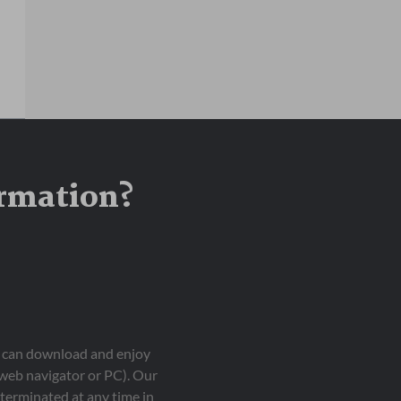
ormation?
ou can download and enjoy
 web navigator or PC). Our
terminated at any time in