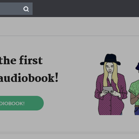
the first
 audiobook!
UDIOBOOK!