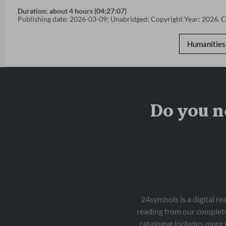
Duration: about 4 hours (04:27:07)
Publishing date: 2026-03-09; Unabridged; Copyright Year: 2026. 
Humanities 
Do you n
24symbols is a digital r
reading from our complete
catalogue includes more 