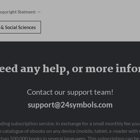
Copyright Statment: —
& Social Sciences
eed any help, or more inf
Contact our support team!
support@24symbols.com
eading subscription service. In exchange for a small monthly fee y
 catalogue of ebooks on any device (mobile, tablet, e-reader with
than 500,000 books in several languages. This subscription can be 