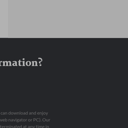
ormation?
ou can download and enjoy
 web navigator or PC). Our
terminated at any time in