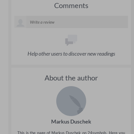
Comments
Help other users to discover new readings
About the author
Markus Duschek
This is the page of Markus Duschek on 24symbols. Here you