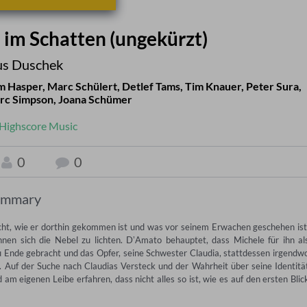
d im Schatten (ungekürzt)
s Duschek
m Hasper
,
Marc Schülert
,
Detlef Tams
,
Tim Knauer
,
Peter Sura
,
rc Simpson
,
Joana Schümer
Highscore Music
0
0
ummary
ht, wie er dorthin gekommen ist und was vor seinem Erwachen geschehen ist.
nnen sich die Nebel zu lichten. DʼAmato behauptet, dass Michele für ihn als
zu Ende gebracht und das Opfer, seine Schwester Claudia, stattdessen irgendwo
 Auf der Suche nach Claudias Versteck und der Wahrheit über seine Identität
 eigenen Leibe erfahren, dass nicht alles so ist, wie es auf den ersten Blick