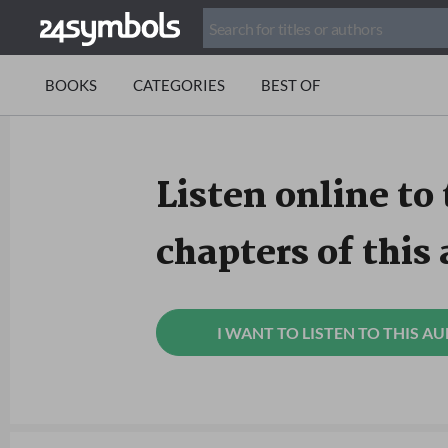
BOOKS
CATEGORIES
BEST OF
Listen online to 
chapters of this
I WANT TO LISTEN TO THIS A