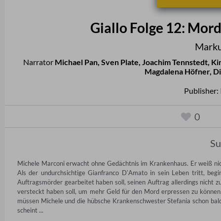
Giallo Folge 12: Mor
Marku
Narrator
Michael Pan
,
Sven Plate
,
Joachim Tennstedt
,
Ki
Magdalena Höfner
,
Di
Publisher:
0
S
Michele Marconi erwacht ohne Gedächtnis im Krankenhaus. Er weiß nic
Als der undurchsichtige Gianfranco DʼAmato in sein Leben tritt, begi
Auftragsmörder gearbeitet haben soll, seinen Auftrag allerdings nicht 
versteckt haben soll, um mehr Geld für den Mord erpressen zu können.
müssen Michele und die hübsche Krankenschwester Stefania schon bald am
scheint ...