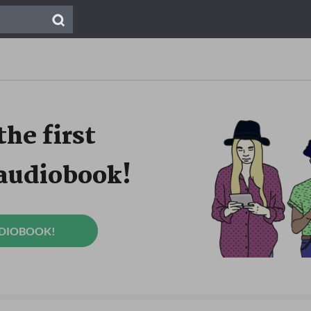
the first
 audiobook!
UDIOBOOK!