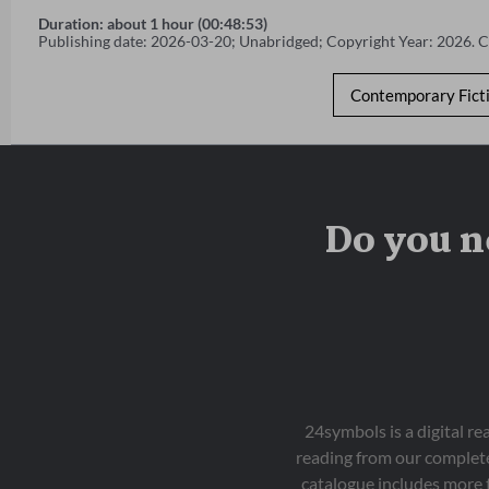
Duration: about 1 hour (00:48:53)
Publishing date: 2026-03-20; Unabridged; Copyright Year: 2026. 
Contemporary Fict
Do you n
24symbols is a digital r
reading from our complete
catalogue includes more 