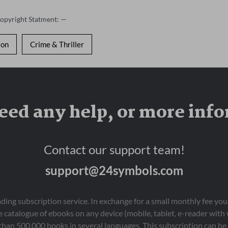
Copyright Statment: —
ion
Crime & Thriller
eed any help, or more inf
Contact our support team!
support@24symbols.com
eading subscription service. In exchange for a small monthly fee y
 catalogue of ebooks on any device (mobile, tablet, e-reader with
than 500,000 books in several languages. This subscription can be 