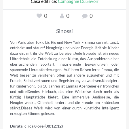
Casa editrice:
Compagnie Du Savoir
0
0
0
Sinossi
Von Paris über Tokio bis Rio und New York – Emma springt, tanzt, 
entdeckt und staunt! Neugierig und voller Energie lädt sie Kinder 
dazu ein, mit ihr die Welt zu bereisen.Jede Episode ist ein neues 
Hörerlebnis: die Entdeckung einer Kultur, das Ausprobieren einer 
überraschenden Sportart, inspirierende Begegnungen oder 
spannende Herausforderungen. Auf ihren Reisen lernt Emma, die 
Welt besser zu verstehen, offen auf andere zuzugehen und mit 
Freude, Selbstvertrauen und Begeisterung zu wachsen.Konzipiert 
für Kinder von 5 bis 10 Jahren ist Emmas Abenteuer ein fröhliches 
und mitreißendes Hörbuch, das eine Weltreise durch mehr als 
fünfzig Hauptstädte bietet. Eine immersive Audioreise, die 
Neugier weckt, Offenheit fördert und die Freude am Entdecken 
stärkt.Dieses Werk wird von einer durch künstliche Intelligenz 
erzeugten Stimme gelesen.
Durata: circa 8 ore (08:12:12)