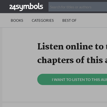
BOOKS
CATEGORIES
BEST OF
Listen online to 
chapters of this
I WANT TO LISTEN TO THIS A