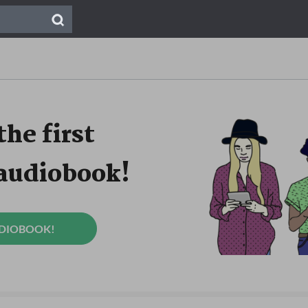
the first
 audiobook!
UDIOBOOK!