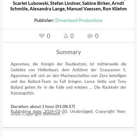
Scarlet Lubowski
,
Stefan Lindner
,
Sabine Birker
,
Arndt
Schmöle
,
Alexandra Lange
,
Manuel Vaessen
,
Ron Kliehm
Publisher:
Dreamland Productions
0
0
0
Summary
Agassmea, die Königin der Raubkatzen, ist mittlerweile die 
Geliebte von Höllenfaust, dem Anführer der Grausamen 5. 
Agassmea will sich an den Machenschaften von Zero beteiligen 
und das Ballard-Team zu Fall bringen. Lance Selby und Tony 
Ballard gehen ihr in die Falle und erleben ... Die Rückkehr der 
Katzengöttin.
Duration: about 1 hour (01:08:57)
Publishing date: 2026-03-20; Unabridged; Copyright Year: 
2026. Copyright Statment: —