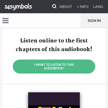
ABOUT
+ INFO
LANG
SIGN IN
Listen online to the first
chapters of this audiobook!
I WANT TO LISTEN TO THIS
AUDIOBOOK!